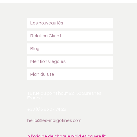
Les nouveautés
Relation Client
Blog
Mentions légales
Plan du site
16 rue du point haut 92150 Suresnes
France
+33 (0)6 85 07 74 28
hello@les-indigotines.com
A l’origine de chaque plaid et couvre lit