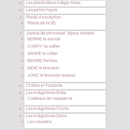
Les plaids bleus indigo-tines
Les petits hauts
Plaids d'exception
Plaids de NOËL
Joyaux de princesse : bijoux textiles
BERRIE le sautoir
CURRY ! le collier
GRAPE le collier
BERRIE Petites
INDIE le bracelet
JONC le bracelet soyeux
Châles et Foulards
Les Indïgotines Baby
Cadeaux de naissance
Les Indigotines Chats
Les Indïgotines Déco
Les coussins