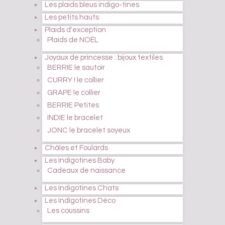
Les plaids bleus indigo-tines
Les petits hauts
Plaids d'exception
Plaids de NOËL
Joyaux de princesse : bijoux textiles
BERRIE le sautoir
CURRY ! le collier
GRAPE le collier
BERRIE Petites
INDIE le bracelet
JONC le bracelet soyeux
Châles et Foulards
Les Indïgotines Baby
Cadeaux de naissance
Les Indigotines Chats
Les Indïgotines Déco
Les coussins