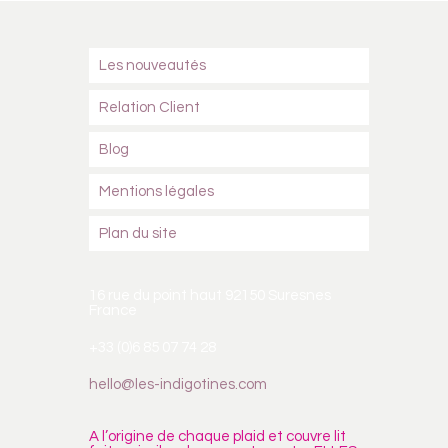
Les nouveautés
Relation Client
Blog
Mentions légales
Plan du site
16 rue du point haut 92150 Suresnes
France
+33 (0)6 85 07 74 28
hello@les-indigotines.com
A l’origine de chaque plaid et couvre lit