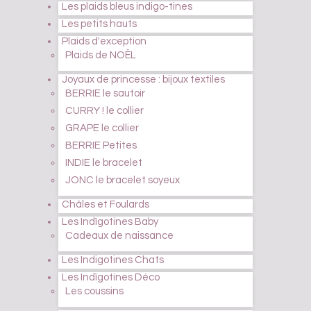
Les plaids bleus indigo-tines
Les petits hauts
Plaids d'exception
Plaids de NOËL
Joyaux de princesse : bijoux textiles
BERRIE le sautoir
CURRY ! le collier
GRAPE le collier
BERRIE Petites
INDIE le bracelet
JONC le bracelet soyeux
Châles et Foulards
Les Indïgotines Baby
Cadeaux de naissance
Les Indigotines Chats
Les Indïgotines Déco
Les coussins