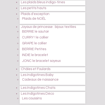
Les plaids bleus indigo-tines
Les petits hauts
Plaids d'exception
Plaids de NOËL
Joyaux de princesse : bijoux textiles
BERRIE le sautoir
CURRY ! le collier
GRAPE le collier
BERRIE Petites
INDIE le bracelet
JONC le bracelet soyeux
Châles et Foulards
Les Indïgotines Baby
Cadeaux de naissance
Les Indigotines Chats
Les Indïgotines Déco
Les coussins