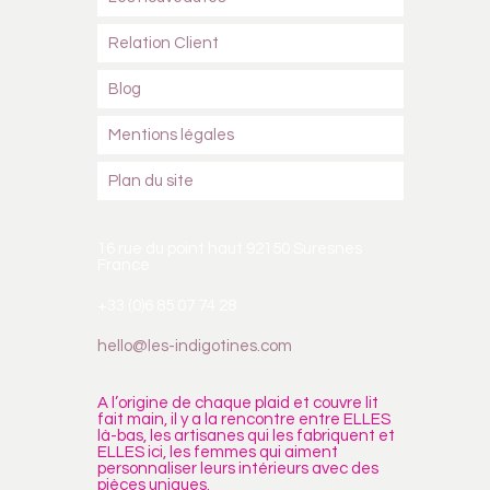
Relation Client
Blog
Mentions légales
Plan du site
16 rue du point haut 92150 Suresnes
France
+33 (0)6 85 07 74 28
hello@les-indigotines.com
A l’origine de chaque plaid et couvre lit
fait main, il y a la rencontre entre ELLES
là-bas, les artisanes qui les fabriquent et
ELLES ici, les femmes qui aiment
personnaliser leurs intérieurs avec des
pièces uniques.