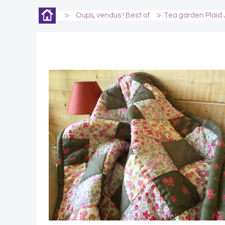
>
Oups, vendus ! Best of
>
Tea garden Plaid J