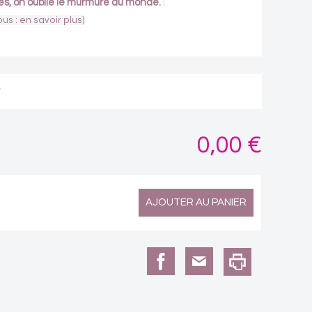
s, on oublie le murmure du monde.
ous : en savoir plus)
*
0,00 €
AJOUTER AU PANIER