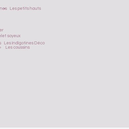
ines
Les petits hauts
er
let soyeux
s
Les Indïgotines Déco
Les coussins