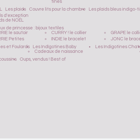
tines
L
Les plaids
Couvre lits pour la chambre
Les plaids bleus indigo-t
ds d'exception
ids de NOËL
ux de princesse : bijoux textiles
RIE le sautoir
CURRY ! le collier
GRAPE le colli
RIE Petites
INDIE le bracelet
JONC le brace
es et Foulards
Les Indïgotines Baby
Les Indigotines Chat
Cadeaux de naissance
coussins
Oups, vendus ! Best of