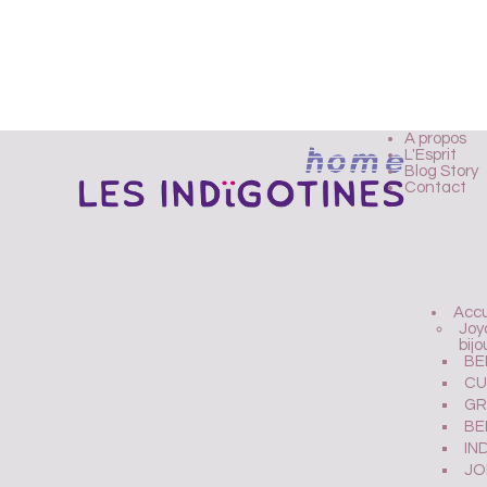
A propos
L'Esprit
Blog Story
Contact
Accu
Joy
bijo
BER
CUR
GRA
BE
IND
JO