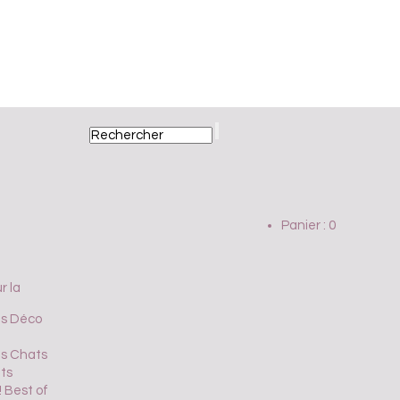
Panier :
0
r la
es Déco
es Chats
uts
! Best of