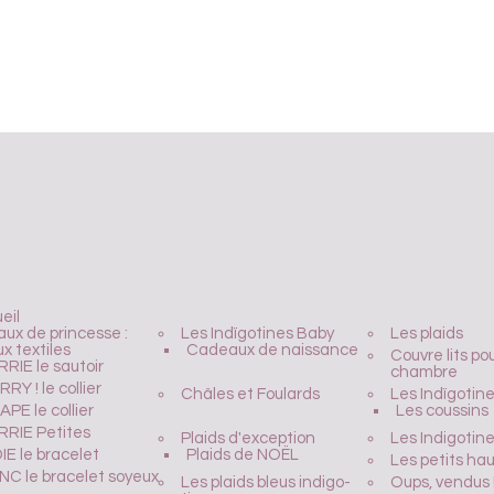
eil
aux de princesse :
Les Indïgotines Baby
Les plaids
ux textiles
Cadeaux de naissance
Couvre lits pou
RIE le sautoir
chambre
RY ! le collier
Châles et Foulards
Les Indïgotin
PE le collier
Les coussins
RRIE Petites
Plaids d'exception
Les Indigotin
IE le bracelet
Plaids de NOËL
Les petits ha
NC le bracelet soyeux
Les plaids bleus indigo-
Oups, vendus 