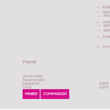
NOË
Plai
Pla
Joya
BER
BER
Châl
Les 
Panier
article
(vide)
Aucun produit
Expédition
0,00 €
Total
0,00 €
PANIER
COMMANDER